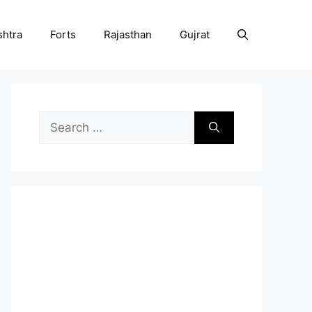
htra
Forts
Rajasthan
Gujrat
Search
for: