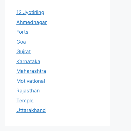
12 Jyotirling
Ahmednagar
Forts
Goa
Gujrat
Karnataka
Maharashtra
Motivational
Rajasthan
Temple
Uttarakhand