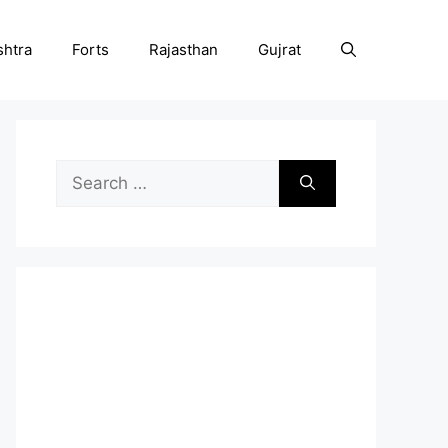
htra
Forts
Rajasthan
Gujrat
Search
for: