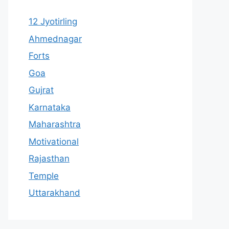
12 Jyotirling
Ahmednagar
Forts
Goa
Gujrat
Karnataka
Maharashtra
Motivational
Rajasthan
Temple
Uttarakhand