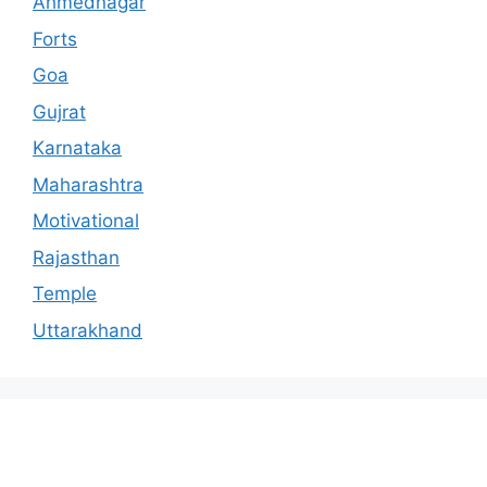
Ahmednagar
Forts
Goa
Gujrat
Karnataka
Maharashtra
Motivational
Rajasthan
Temple
Uttarakhand