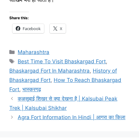
Share this:
Facebook
X
Categories
Maharashtra
Tags
Best Time To Visit Bhaskargad Fort
,
Bhaskargad Fort In Maharashtra
,
History of
Bhaskargad Fort
,
How To Reach Bhaskargad
Fort
,
भास्करगढ़
कळसूबाई शिखर से क्या देखना है | Kalsubai Peak
Trek | Kalsubai Shikhar
Agra Fort Information In Hindi | आगरा का किला