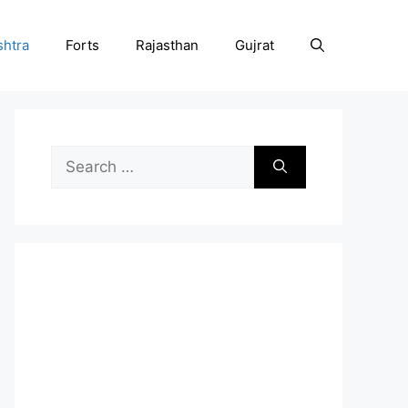
htra
Forts
Rajasthan
Gujrat
Search
for: