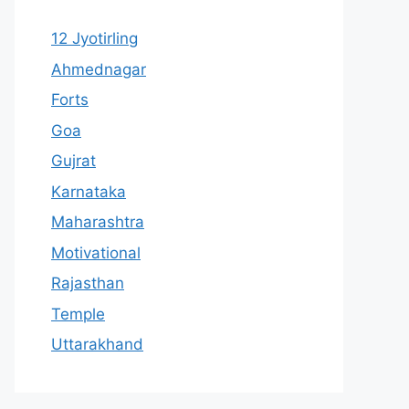
12 Jyotirling
Ahmednagar
Forts
Goa
Gujrat
Karnataka
Maharashtra
Motivational
Rajasthan
Temple
Uttarakhand