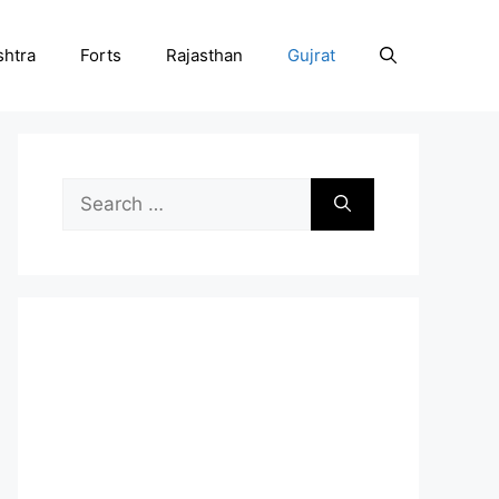
htra
Forts
Rajasthan
Gujrat
Search
for: