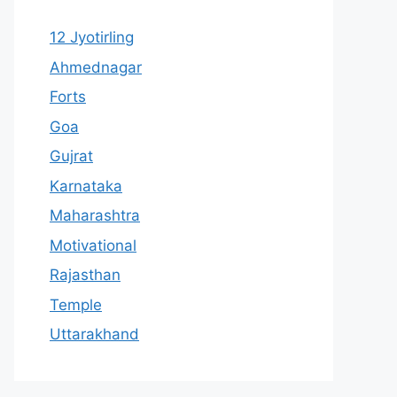
12 Jyotirling
Ahmednagar
Forts
Goa
Gujrat
Karnataka
Maharashtra
Motivational
Rajasthan
Temple
Uttarakhand