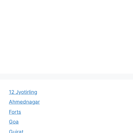
12 Jyotirling
Ahmednagar
Forts
Goa
Gujrat