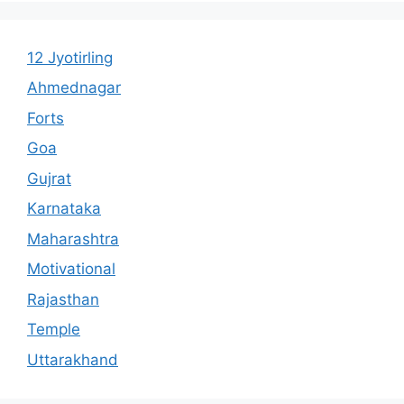
12 Jyotirling
Ahmednagar
Forts
Goa
Gujrat
Karnataka
Maharashtra
Motivational
Rajasthan
Temple
Uttarakhand