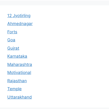
12 Jyotirling
Ahmednagar
Forts
Goa
Gujrat
Karnataka
Maharashtra
Motivational
Rajasthan
Temple
Uttarakhand