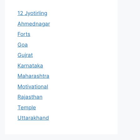
12 Jyotirling
Ahmednagar
Forts
Goa
Gujrat
Karnataka
Maharashtra
Motivational
Rajasthan
Temple
Uttarakhand