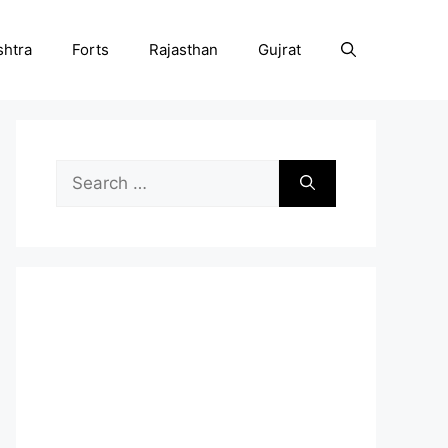
htra
Forts
Rajasthan
Gujrat
Search
for: