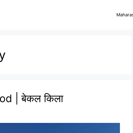
Maharas
y
od | बेकल किला