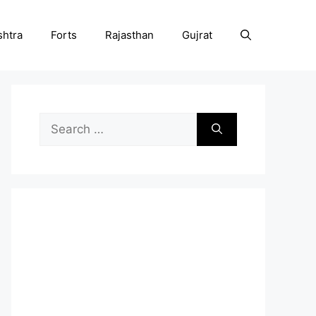
htra
Forts
Rajasthan
Gujrat
Search
for: