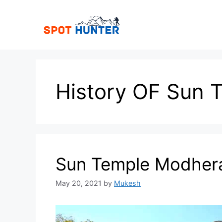
Skip
to
content
History OF Sun 
Sun Temple Modher
May 20, 2021
by
Mukesh