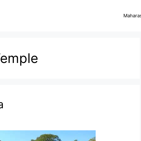
Maharas
Temple
a