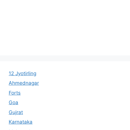
12 Jyotirling
Ahmednagar
Forts
Goa
Gujrat
Karnataka