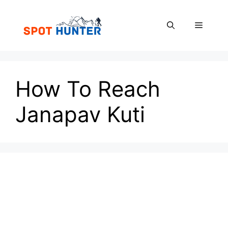
Skip
to
Menu
content
How To Reach
Janapav Kuti