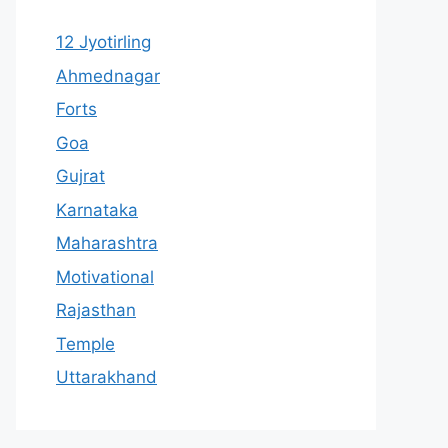
12 Jyotirling
Ahmednagar
Forts
Goa
Gujrat
Karnataka
Maharashtra
Motivational
Rajasthan
Temple
Uttarakhand