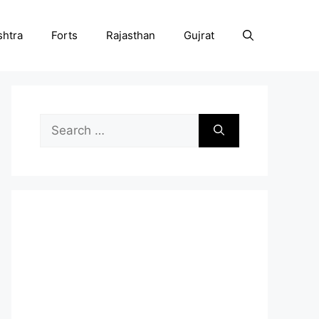
htra
Forts
Rajasthan
Gujrat
Search
for: