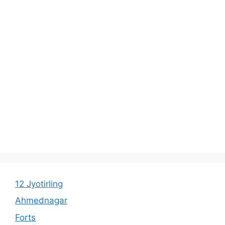
12 Jyotirling
Ahmednagar
Forts