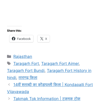
Share this:
Facebook
X
Categories
Rajasthan
Tags
Taragarh Fort
,
Taragarh Fort Ajmer
,
Taragarh Fort Bundi
,
Taragarh Fort History in
hindi
,
तारागढ़ किला
14वीं शताब्दी का कोंडापल्ली किला | Kondapalli Fort
Vijayawada
Takmak Tok Information | टकमक टोक