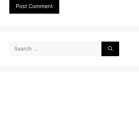
Search
for: