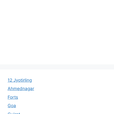
12 Jyotirling
Ahmednagar
Forts
Goa