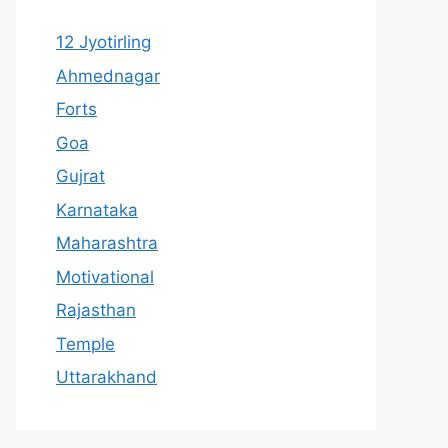
12 Jyotirling
Ahmednagar
Forts
Goa
Gujrat
Karnataka
Maharashtra
Motivational
Rajasthan
Temple
Uttarakhand