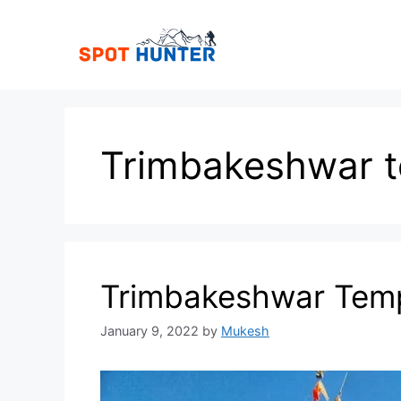
Skip
to
content
Trimbakeshwar 
Trimbakeshwar Temple | 
January 9, 2022
by
Mukesh