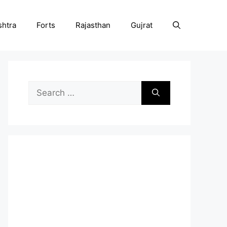
htra
Forts
Rajasthan
Gujrat
Search
for: