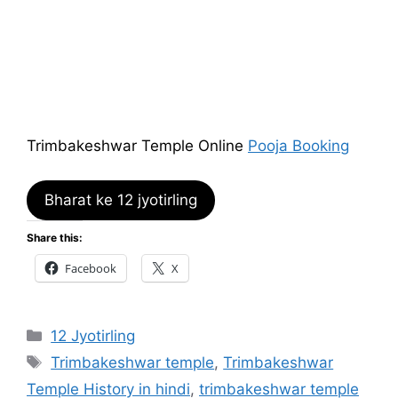
Trimbakeshwar Temple Online
Pooja Booking
Bharat ke 12 jyotirling
Share this:
Facebook
X
Categories
12 Jyotirling
Tags
Trimbakeshwar temple
,
Trimbakeshwar
Temple History in hindi
,
trimbakeshwar temple