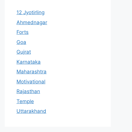
12 Jyotirling
Ahmednagar
Forts
Goa
Gujrat
Karnataka
Maharashtra
Motivational
Rajasthan
Temple
Uttarakhand