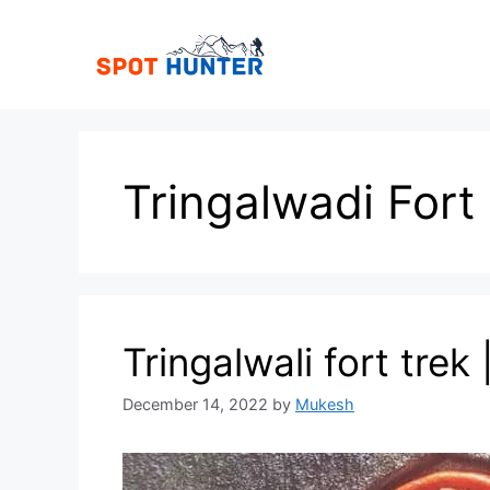
Skip
to
content
Tringalwadi Fort
Tringalwali fort trek | 
December 14, 2022
by
Mukesh