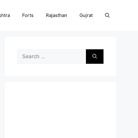
htra
Forts
Rajasthan
Gujrat
Search
for: