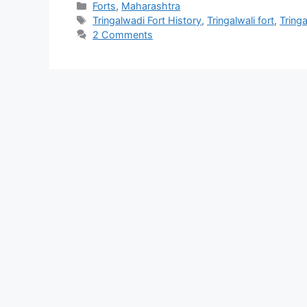
Categories
Forts
,
Maharashtra
Tags
Tringalwadi Fort History
,
Tringalwali fort
,
Tringa
2 Comments