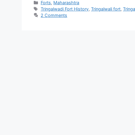
Categories
Forts
,
Maharashtra
Tags
Tringalwadi Fort History
,
Tringalwali fort
,
Tringa
2 Comments