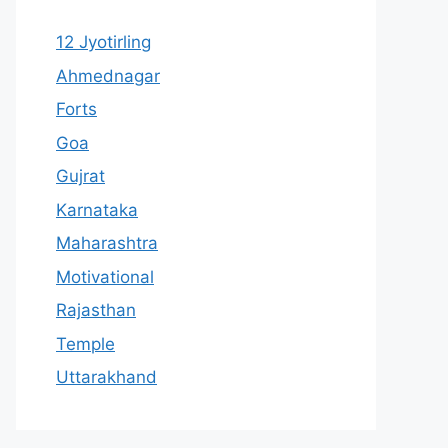
12 Jyotirling
Ahmednagar
Forts
Goa
Gujrat
Karnataka
Maharashtra
Motivational
Rajasthan
Temple
Uttarakhand