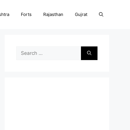
htra
Forts
Rajasthan
Gujrat
Search
for: