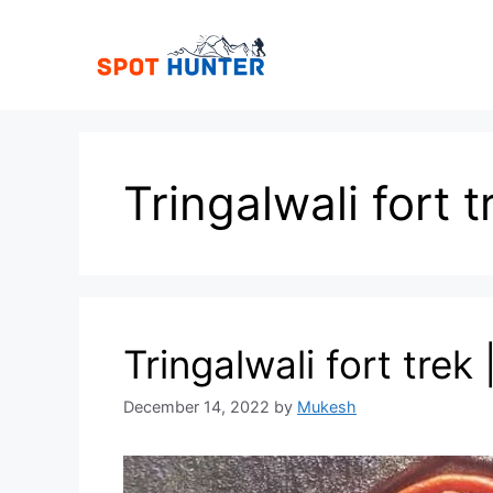
Skip
to
content
Tringalwali fort t
Tringalwali fort trek | 
December 14, 2022
by
Mukesh