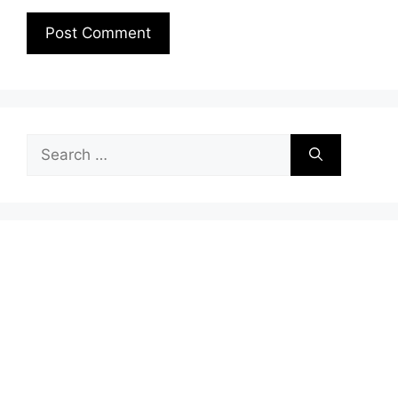
Search
for: