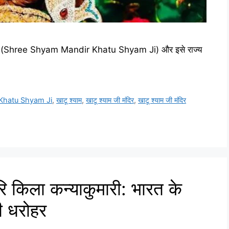
्थित है (Shree Shyam Mandir Khatu Shyam Ji) और इसे राज्य
Khatu Shyam Ji
,
खाटू श्याम
,
खाटू श्याम जी मंदिर
,
खाटू श्याम जी मंदिर
किला कन्याकुमारी: भारत के
ली धरोहर