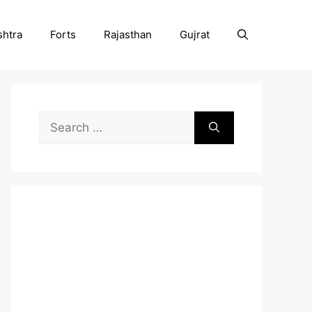
htra
Forts
Rajasthan
Gujrat
Search
for: