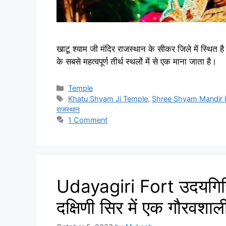
खाटू श्याम जी मंदिर राजस्थान के सीकर जिले में स
के सबसे महत्वपूर्ण तीर्थ स्थलों में से एक माना जाता है।
Categories
Temple
Tags
Khatu Shyam Ji Temple
,
Shree Shyam Mandir 
राजस्थान
1 Comment
Udayagiri Fort उदयगिरि 
दक्षिणी सिर में एक गौरवशा