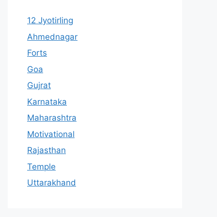
12 Jyotirling
Ahmednagar
Forts
Goa
Gujrat
Karnataka
Maharashtra
Motivational
Rajasthan
Temple
Uttarakhand