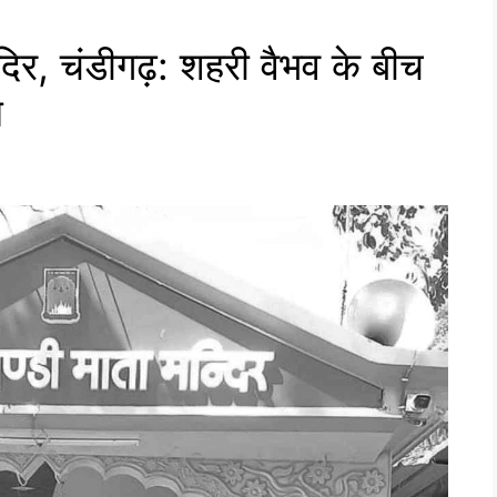
र, चंडीगढ़: शहरी वैभव के बीच
न