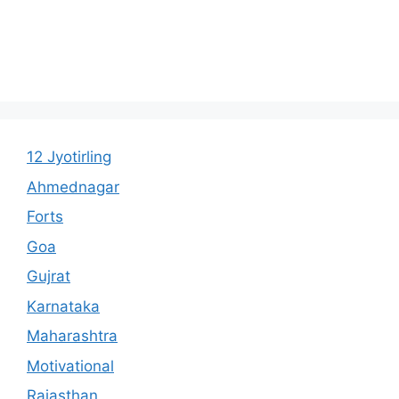
12 Jyotirling
Ahmednagar
Forts
Goa
Gujrat
Karnataka
Maharashtra
Motivational
Rajasthan