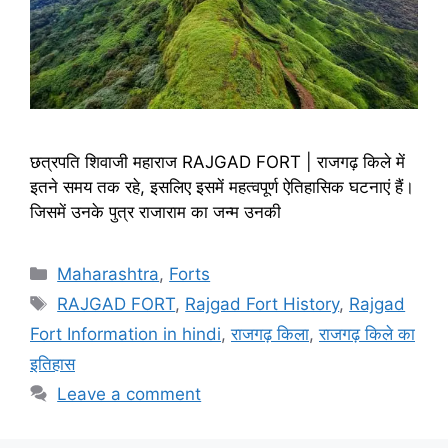
छत्रपति शिवाजी महाराज RAJGAD FORT | राजगढ़ किले में
इतने समय तक रहे, इसलिए इसमें महत्वपूर्ण ऐतिहासिक घटनाएं हैं।
जिसमें उनके पुत्र राजाराम का जन्म उनकी
Categories
Maharashtra
,
Forts
Tags
RAJGAD FORT
,
Rajgad Fort History
,
Rajgad
Fort Information in hindi
,
राजगढ़ किला
,
राजगढ़ किले का
इतिहास
Leave a comment