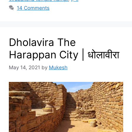
14 Comments
Dholavira The
Harappan City | धोलावीरा
May 14, 2021
by
Mukesh