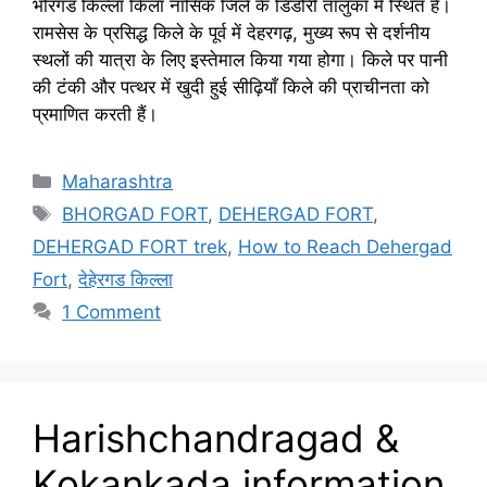
भोरगड किल्ला किला नासिक जिले के डिंडोरी तालुका में स्थित है।
रामसेस के प्रसिद्ध किले के पूर्व में देहरगढ़, मुख्य रूप से दर्शनीय
स्थलों की यात्रा के लिए इस्तेमाल किया गया होगा। किले पर पानी
की टंकी और पत्थर में खुदी हुई सीढ़ियाँ किले की प्राचीनता को
प्रमाणित करती हैं।
Categories
Maharashtra
Tags
BHORGAD FORT
,
DEHERGAD FORT
,
DEHERGAD FORT trek
,
How to Reach Dehergad
Fort
,
देहेरगड किल्ला
1 Comment
Harishchandragad &
Kokankada information