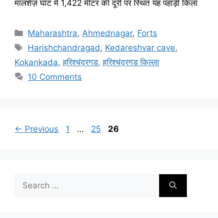
मालशेज़ घाट में 1,422 मीटर की दूरी पर स्थित यह पहाड़ी किला
Categories
Maharashtra
,
Ahmednagar
,
Forts
Tags
Harishchandragad
,
Kedareshvar cave
,
Kokankada
,
हरिश्चंद्रगड
,
हरिश्चंद्रगड किल्ला
10 Comments
Page
Page
Page
←
Previous
1
…
25
26
Search
for: